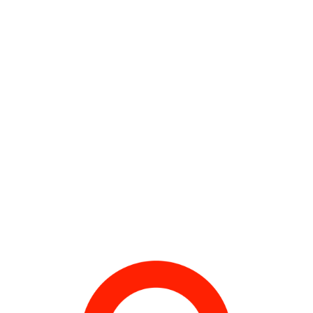
ACCÉS(S)
with Cerclerouge
Accés(s), Musée des Beaux-Arts de Pau, France, 2000