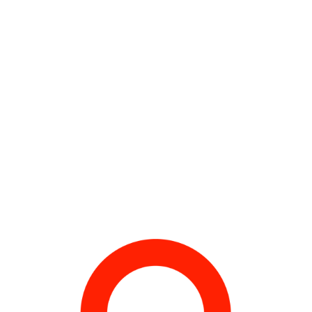
SYS*025.ISN*02/ ESE-BLC-FEE
Derrière Le Monde Flottant
Musée d’Art Contemporain de Lyon, 2004